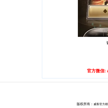
官方微信: ad
版权所有：
威客官方棋