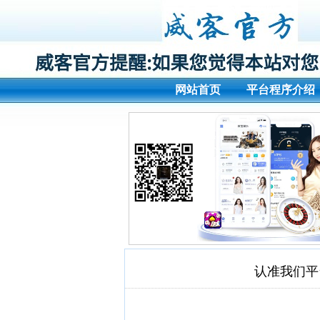
网站首页
平台程序介绍
认准我们平