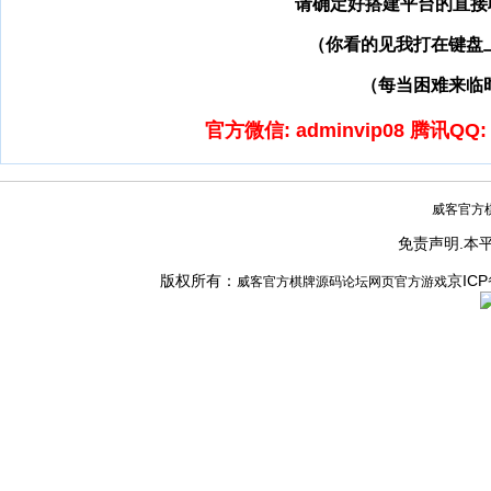
请确定好搭建平台的直接联
（你看的见我打在键盘
（每当困难来临
官方微信: adminvip08 腾讯QQ: 
威客官方
免责声明.本
版权所有：
京ICP
威客官方棋牌源码论坛网页官方游戏