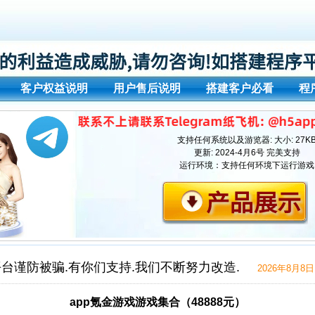
客户权益说明
用户售后说明
搭建客户必看
程
支持任何系统以及游览器: 大小: 27K
更新: 2024-4月6号 完美支持
运行环境：
支持任何环境下运行游戏
台谨防被骗.有你们支持.我们不断努力改造.
2026年8月8日 
app氪金游戏游戏集合（48888元）